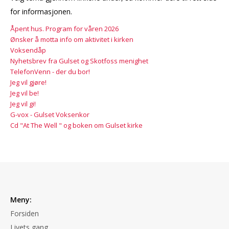
for informasjonen.
Åpent hus. Program for våren 2026
Ønsker å motta info om aktivitet i kirken
Voksendåp
Nyhetsbrev fra Gulset og Skotfoss menighet
TelefonVenn - der du bor!
Jeg vil gjøre!
Jeg vil be!
Jeg vil gi!
G-vox - Gulset Voksenkor
Cd "At The Well " og boken om Gulset kirke
Meny:
Forsiden
Livets gang