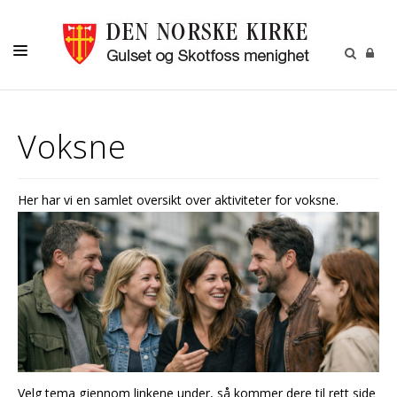
LIVETS GANG
Voksne
LILLEFOT BARNEHAGE
BARN
Her har vi en samlet oversikt over aktiviteter for voksne.
UNGDOM
VOKSNE
KALENDER
KONTAKT
RÅD OG UTVALG
Velg tema gjennom linkene under, så kommer dere til rett side