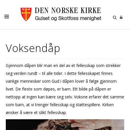
LIVETS GANG
Voksendåp
LILLEFOT BARNEHAGE
BARN
Gjennom dåpen blir man en del av et fellesskap som strekker
UNGDOM
seg verden rundt – til alle tider. I dette fellesskapet finnes
VOKSNE
vanlige mennesker som Gud i dåpen lover å følge gjennom
livet. De fleste som døpes, er barn. Ett bilde på dåpen er
KALENDER
nettopp at ingen kan bære seg selv. Voksne erfarer det samme
KONTAKT
som barn, at vi trenger fellesskap og støttespillere. Kirken
ønsker å være et slikt fellesskap.
RÅD OG UTVALG