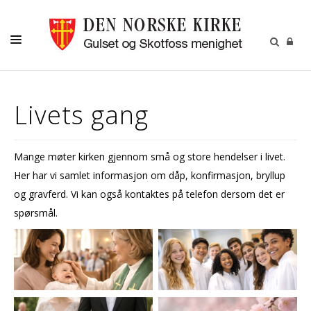
LIVETS GANG
Livets gang
LILLEFOT BARNEHAGE
BARN
Mange møter kirken gjennom små og store hendelser i livet.
UNGDOM
Her har vi samlet informasjon om dåp, konfirmasjon, bryllup
VOKSNE
og gravferd. Vi kan også kontaktes på telefon dersom det er
spørsmål.
KALENDER
KONTAKT
RÅD OG UTVALG