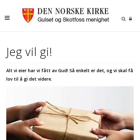
LIVETS GANG
Jeg vil gi!
LILLEFOT BARNEHAGE
BARN
Alt vi eier har vi fått av Gud! Så enkelt er det, og vi skal få
UNGDOM
lov til å gi det videre.
VOKSNE
KALENDER
KONTAKT
RÅD OG UTVALG