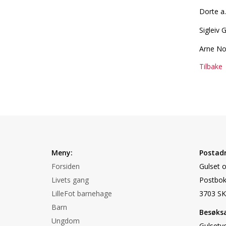
Dorte a
Sigleiv
Arne No
Tilbake
Meny:
Postadr
Forsiden
Gulset 
Livets gang
Postbok
LilleFot barnehage
3703 SK
Barn
Besøksa
Ungdom
Gulsetv