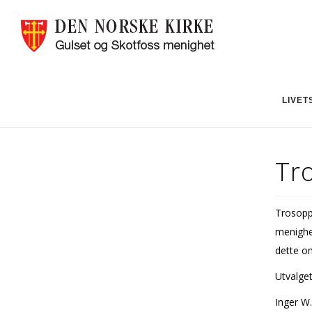
LIVET
Tr
Trosopp
menighe
dette o
Utvalget
Inger W