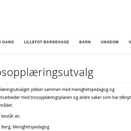
S GANG
LILLEFOT BARNEHAGE
BARN
UNGDOM
osopplæringsutvalg
læringsutvalget jobber sammen med menighetspedagog og
tsarbeider med trosopplæringsplanen og andre saker som har tilknytn
mrådet.
 består av:
. Berg, Menighetspedagog